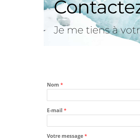
Contacte
Je me tiens à vot
Nom
*
E-mail
*
Votre message
*