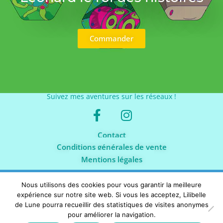
Commander
Suivez mes aventures sur les réseaux !
Contact
Conditions générales de vente
Mentions légales
Copyright 2021 – Lili-Belle de Lune | Création by
Enyo
Commandez mon livre "Léonard le roi des histoires" !
Communication
Nous utilisons des cookies pour vous garantir la meilleure
Ignorer
expérience sur notre site web. Si vous les acceptez, Lilibelle
de Lune pourra recueillir des statistiques de visites anonymes
pour améliorer la navigation.