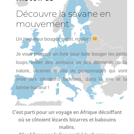
Découvre la savane en
mouvement
Un livre pour bouger, imiter, rigoler !
Je vous propose un livre pour faire bouger les petits
loups, imiter des animaux ou des éléments de la
nature, incarner le rôle de personnages qui vont
vivre des situations farfelues, dans la joie et la
bonne humeur !
C’est parti pour un voyage en Afrique décoiffant
où se côtoient lézards bizarres et babouins
malins.